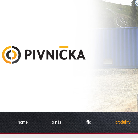
home
o nás
rfid
produkty