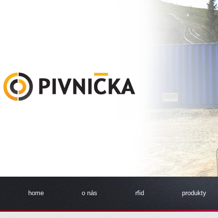
home
o nás
rfid
produkty